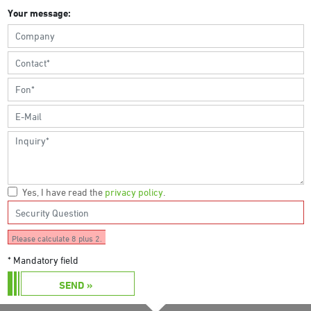
Your message:
Yes, I have read the
privacy policy
.
Please calculate 8 plus 2.
* Mandatory field
SEND »