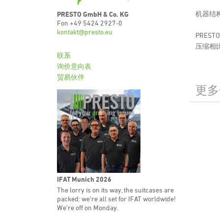
钻粉与金属屑压缩机
机器结
PRESTO GmbH & Co. KG
电子废料压缩机
Fon +49 5424 2927-0
kontakt@presto.eu
PRE
压缩相
联系
询价意向表
贸易伙伴
更多
IFAT Munich 2026
The lorry is on its way, the suitcases are
packed: we’re all set for IFAT worldwide!
We’re off on Monday.