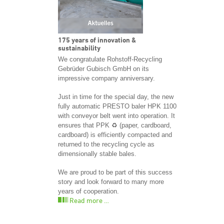
175 years of innovation &
sustainability
We congratulate Rohstoff-Recycling
Gebrüder Gubisch GmbH on its
impressive company anniversary.
Just in time for the special day, the new
fully automatic PRESTO baler HPK 1100
with conveyor belt went into operation. It
ensures that PPK ♻️ (paper, cardboard,
cardboard) is efficiently compacted and
returned to the recycling cycle as
dimensionally stable bales.
We are proud to be part of this success
story and look forward to many more
years of cooperation.
Read more …