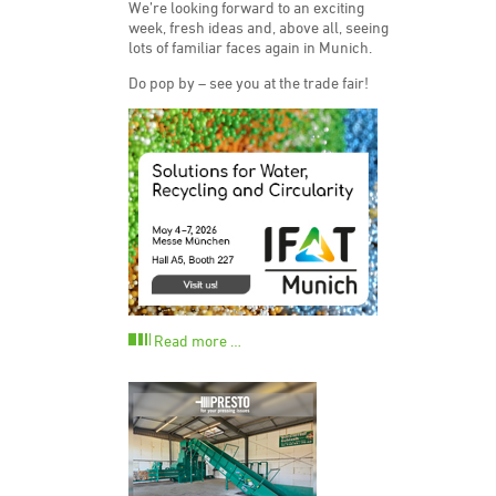
We’re looking forward to an exciting
week, fresh ideas and, above all, seeing
lots of familiar faces again in Munich.
Do pop by – see you at the trade fair!
Read more …