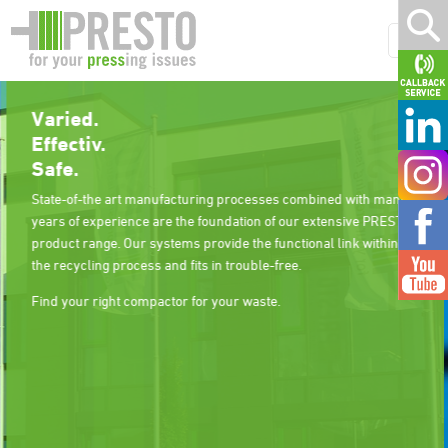
Are you looking for 
materials such as f
cardboard an
 processes combined with many
ndation of our extensive PRESTO
Compact your vari
de the functional link within
effectively with th
 trouble-free.
compa
ur waste.