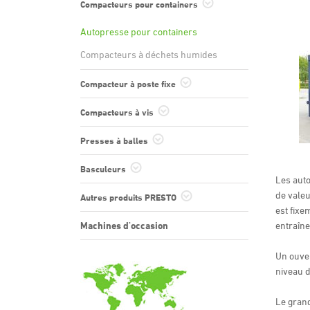
Compacteurs pour containers
Autopresse pour containers
Compacteurs à déchets humides
Compacteur à poste fixe
Compacteur à poste fixe
Compacteurs à vis
Compacteur à poste fixe à vis
Presses à balles
Dispositifs d’alimentation
Presse à balles horizontales CC
Basculeurs
Les aut
Presse à balles horizontales HPK
Elévateur-basculeur (HKV)
de valeu
Autres produits PRESTO
est fixe
Perforateur PET
Machines d'occasion
entraîne
Déchireur de carton
Un ouver
Précompacteur à vis
niveau d
Compacteur de polystyrène expansé
Compacteur pour palettes en bois
Le grand