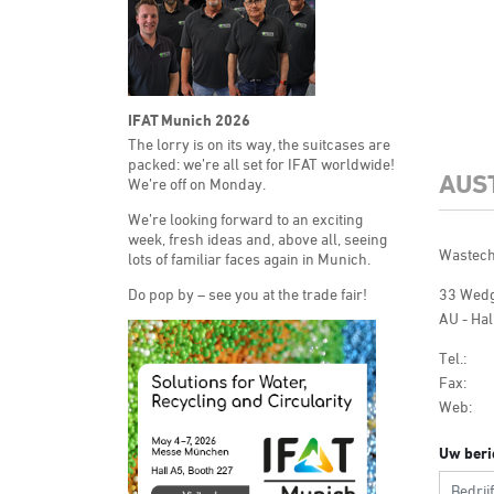
IFAT Munich 2026
The lorry is on its way, the suitcases are
packed: we’re all set for IFAT worldwide!
AUS
We’re off on Monday.
We’re looking forward to an exciting
week, fresh ideas and, above all, seeing
Wastech
lots of familiar faces again in Munich.
Do pop by – see you at the trade fair!
33 Wed
AU - Hal
Tel.:
Fax:
Web:
Uw beri