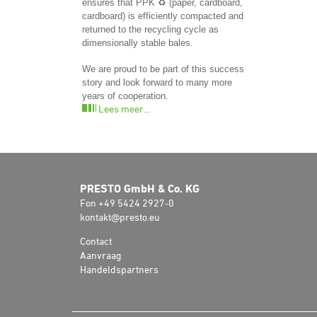
ensures that PPK ♻️ (paper, cardboard,
cardboard) is efficiently compacted and
returned to the recycling cycle as
dimensionally stable bales.
We are proud to be part of this success
story and look forward to many more
years of cooperation.
Lees meer...
PRESTO GmbH & Co. KG
Fon +49 5424 2927-0
kontakt@presto.eu
Contact
Aanvraag
Handeldspartners