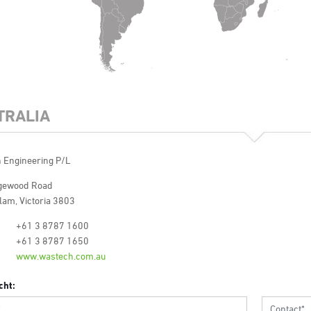
TRALIA
 Engineering P/L
gewood Road
lam, Victoria 3803
+61 3 8787 1600
+61 3 8787 1650
www.wastech.com.au
cht: