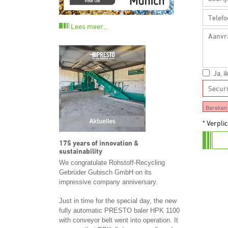
Lees meer...
Ja, i
Bereken 
* Verpli
175 years of innovation &
sustainability
We congratulate Rohstoff-Recycling
Gebrüder Gubisch GmbH on its
impressive company anniversary.
Just in time for the special day, the new
fully automatic PRESTO baler HPK 1100
with conveyor belt went into operation. It