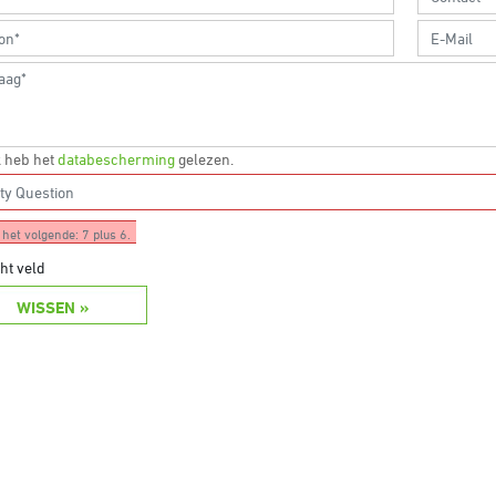
k heb het
databescherming
gelezen.
het volgende: 7 plus 6.
cht veld
WISSEN »