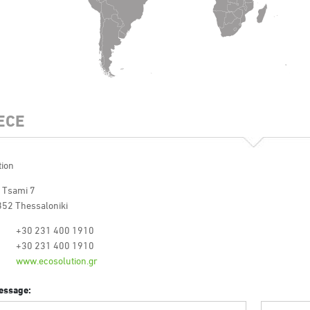
ECE
tion
 Tsami 7
352 Thessaloniki
+30 231 400 1910
+30 231 400 1910
www.ecosolution.gr
essage: