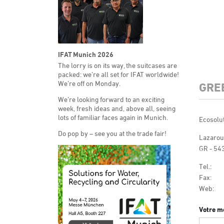
IFAT Munich 2026
The lorry is on its way, the suitcases are
packed: we’re all set for IFAT worldwide!
We’re off on Monday.
GRE
We’re looking forward to an exciting
week, fresh ideas and, above all, seeing
lots of familiar faces again in Munich.
Ecosolu
Do pop by – see you at the trade fair!
Lazarou
GR - 54
Tel.:
Fax:
Web:
Votre m