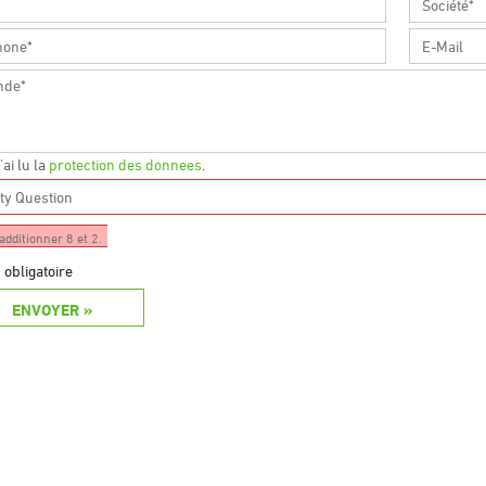
j'ai lu la
protection des donnees
.
additionner 8 et 2.
obligatoire
ENVOYER »