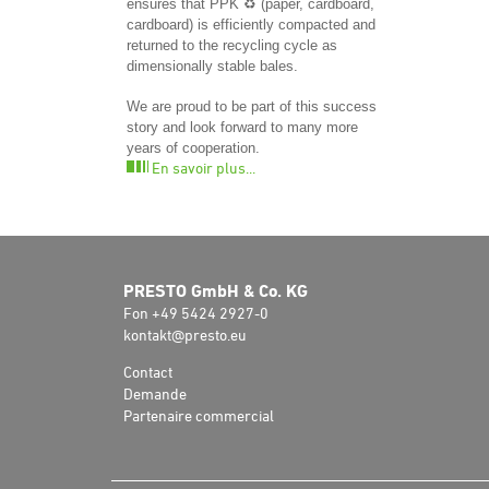
ensures that PPK ♻️ (paper, cardboard,
cardboard) is efficiently compacted and
returned to the recycling cycle as
dimensionally stable bales.
We are proud to be part of this success
story and look forward to many more
years of cooperation.
En savoir plus...
PRESTO GmbH & Co. KG
Fon +49 5424 2927-0
kontakt@presto.eu
Contact
Demande
Partenaire commercial