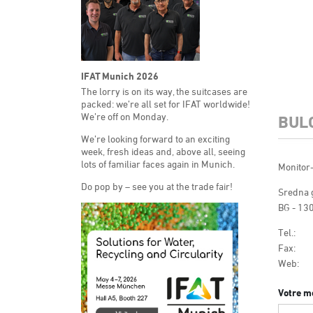
IFAT Munich 2026
The lorry is on its way, the suitcases are
packed: we’re all set for IFAT worldwide!
We’re off on Monday.
BUL
We’re looking forward to an exciting
week, fresh ideas and, above all, seeing
lots of familiar faces again in Munich.
Monitor
Do pop by – see you at the trade fair!
Sredna g
BG - 130
Tel.:
Fax:
Web:
Votre m