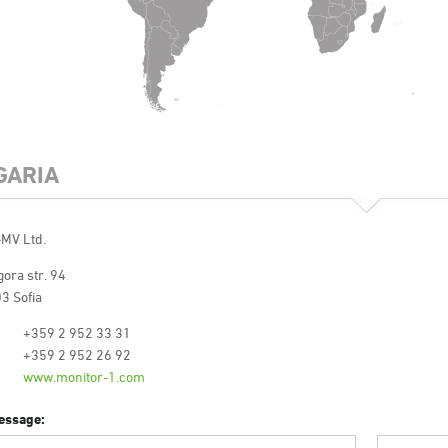
GARIA
-MV Ltd.
ora str. 94
3 Sofia
+359 2 952 33 31
+359 2 952 26 92
www.monitor-1.com
essage: