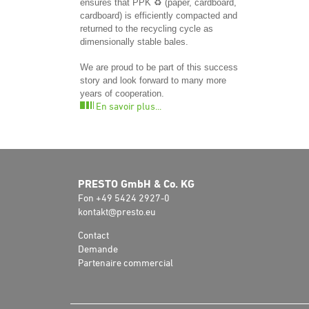
ensures that PPK ♻️ (paper, cardboard,
cardboard) is efficiently compacted and
returned to the recycling cycle as
dimensionally stable bales.
We are proud to be part of this success
story and look forward to many more
years of cooperation.
En savoir plus...
PRESTO GmbH & Co. KG
Fon +49 5424 2927-0
kontakt@presto.eu
Contact
Demande
Partenaire commercial