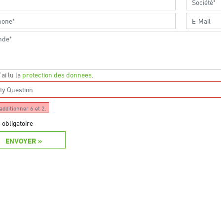
j'ai lu la
protection des donnees
.
additionner 6 et 2.
obligatoire
ENVOYER »