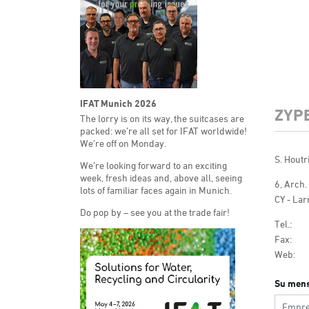
IFAT Munich 2026
ZYP
The lorry is on its way, the suitcases are
packed: we’re all set for IFAT worldwide!
We’re off on Monday.
S. Houtr
We’re looking forward to an exciting
week, fresh ideas and, above all, seeing
6, Arch.
lots of familiar faces again in Munich.
CY - La
Do pop by – see you at the trade fair!
Tel.:
Fax:
Web:
Su mens