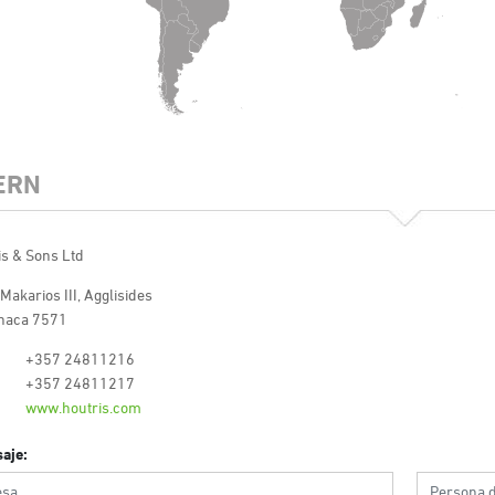
ERN
is & Sons Ltd
 Makarios III, Agglisides
rnaca 7571
+357 24811216
+357 24811217
www.houtris.com
aje: