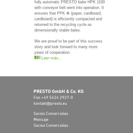
fully automatic PRESTO baler HPK 1100
with conveyor belt went into operation. It
ensures that PPK ♻️ (paper, cardboard,
cardboard) is efficiently compacted and
returned to the recycling cycle as
dimensionally stable bales.
We are proud to be part of this success
story and look forward to many more
years of cooperation.
Leer más...
PRESTO GmbH & Co. KG
Fon +49 5424 2927-0
kontakt@presto.eu
Socios Comerciales
Mensaje
Socios Comerciales