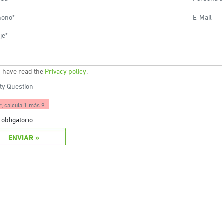
 I have read the
Privacy policy
.
r, calcula 1 más 9.
obligatorio
ENVIAR »