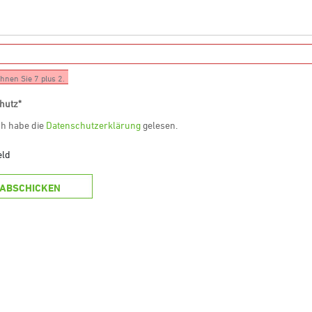
chnen Sie 7 plus 2.
hutz
*
ich habe die
Datenschutzerklärung
gelesen.
eld
ABSCHICKEN