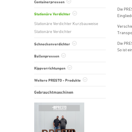
Containerpressen
Die PRE
Presscontainer Typ Absetzer
Stationäre Verdichter
Einglied
Presscontainer Typ Abroller
Stationäre Verdichter Kurzbauweise
Verschi
Nassmüllpressen
Stationäre Verdichter
Transpor
Megapress
Die PRES
Schneckenverdichter
So ist e
Schneckenverdichter
Ballenpressen
Zuführeinrichtungen
Ballenpresse CC
Kippvorrichtungen
Ballenpressen HPK
Hub-Kippvorrichtung (HKV)
Weitere PRESTO - Produkte
PET Perforator
Gebrauchtmaschinen
Pappenzerreißer
Vorverdichterschnecke
Styroporverdichter (EPS Verdichter)
Holzpalettenverdichter
Ozon Aggregat